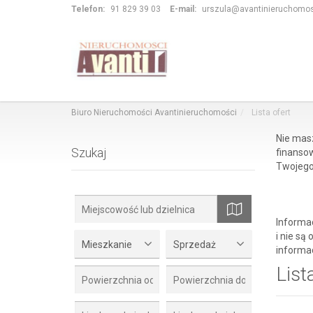
Telefon:
91 829 39 03
E-mail:
urszula@avantinieruchomos
Biuro Nieruchomości Avantinieruchomości
Lista ofert
Nie mas
Szukaj
finansow
Twojego
Informa
i nie są
mapa
Mieszkanie
Sprzedaż
informac
List