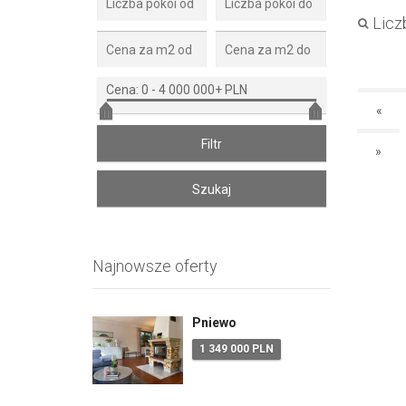
Liczb
Cena:
0
-
4 000 000+ PLN
«
»
Najnowsze oferty
Pniewo
1 349 000 PLN