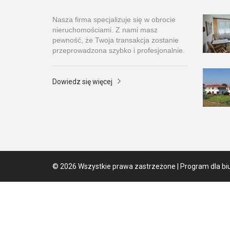
Nasza firma specjalizuje się w obrocie
nieruchomościami. Z nami masz
pewność, że Twoja transakcja zostanie
przeprowadzona szybko i profesjonalnie.
Dowiedz się więcej
© 2026 Wszystkie prawa zastrzeżone | Program dla bi
Ta strona używa plików cookies. Kontynuując przegląd
przeglądarki i Polityką Prywatności.
Dowiedz się więcej
Klikając "Akceptuję" zgadasz się na wykorzystywanie p
Akceptuję