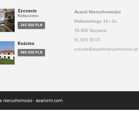
Szczecin
Avanti Nieruchomości
Niebuszewo
Małkowskiego 16 / 2u
345 000 PLN
70-305 Szczecin
91 829 39 03
Kościno
urszula@avantinieruchomosci.pl
985 000 PLN
ur nieruchomości -
asaricrm.com
anie naszej strony, wyrażasz zgodę na wykorzystywanie przez nas plik
rzez nas plików cookie.