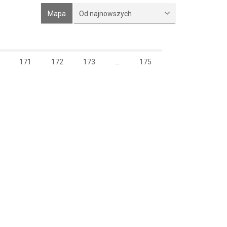
Mapa
Od najnowszych
171
172
173
...
175