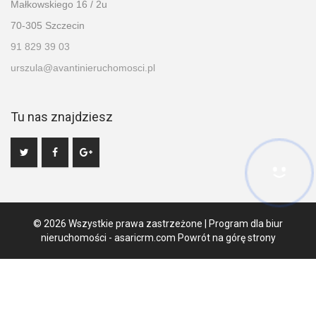
Małkowskiego 16 / 2u
70-305 Szczecin
91 829 39 03
urszula@avantinieruchomosci.pl
Tu nas znajdziesz
© 2026 Wszystkie prawa zastrzeżone | Program dla biur
nieruchomości -
asaricrm.com
Powrót na górę strony
Ta strona używa plików cookies. Kontynuując przeglądanie naszej
strony, wyrażasz zgodę na wykorzystywanie przez nas plików
cookies zgodnie z aktualnymi ustawieniami przeglądarki i Polityką
Prywatności.
Dowiedz się więcej