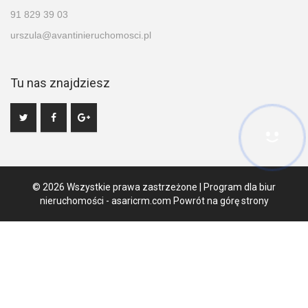
91 829 39 03
urszula@avantinieruchomosci.pl
Tu nas znajdziesz
© 2026 Wszystkie prawa zastrzeżone | Program dla biur
nieruchomości -
asaricrm.com
Powrót na górę strony
Ta strona używa plików cookies. Kontynuując przeglądanie naszej
strony, wyrażasz zgodę na wykorzystywanie przez nas plików
cookies zgodnie z aktualnymi ustawieniami przeglądarki i Polityką
Prywatności.
Dowiedz się więcej
Klikając "Akceptuję" zgadasz się na wykorzystywanie przez nas
plików cookie.