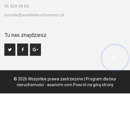
91 829 39 03
urszula@avantinieruchomosci.pl
Tu nas znajdziesz
© 2026 Wszystkie prawa zastrzeżone | Program dla biur
nieruchomości -
asaricrm.com
Powrót na górę strony
Ta strona używa plików cookies. Kontynuując przeglądanie naszej
strony, wyrażasz zgodę na wykorzystywanie przez nas plików
cookies zgodnie z aktualnymi ustawieniami przeglądarki i Polityką
Prywatności.
Dowiedz się więcej
Klikając "Akceptuję" zgadasz się na wykorzystywanie przez nas
plików cookie.