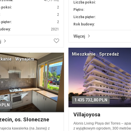
rzchnia:
41,17 m2
Liczba pokoi:
 pokoi:
2
Piętro:
:
2
Liczba pięter:
 pięter:
2
Rok budowy:
udowy:
2021
Więcej
j
Mieszkanie · Sprzedaż
kanie · Wynajem
1 435 732,80 PLN
0 PLN
Villajoyosa
ecin, os. Słoneczne
Alonis Living Playa del Torres – ap
ajecia kawalerka (na Jasnej) z
z wyjątkowym ogrodem, 300 metrów