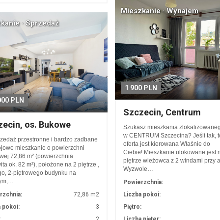
Mieszkanie · Wynajem
kanie · Sprzedaż
1 900 PLN
000 PLN
Szczecin, Centrum
ecin, os. Bukowe
Szukasz mieszkania zlokalizowane
w CENTRUM Szczecina? Jeśli tak, t
zedaż przestronne i bardzo zadbane
oferta jest kierowana Właśnie do
jowe mieszkanie o powierzchni
Ciebie! Mieszkanie ulokowane jest 
wej 72,86 m² (powierzchnia
piętrze wieżowca z 2 windami przy a
ita ok. 82 m²), położone na 2 piętrze ,
Wyzwole…
go, 2-piętrowego budynku na
nym,…
Powierzchnia:
rzchnia:
72,86 m2
Liczba pokoi:
 pokoi:
3
Piętro:
:
2
Liczba pięter: