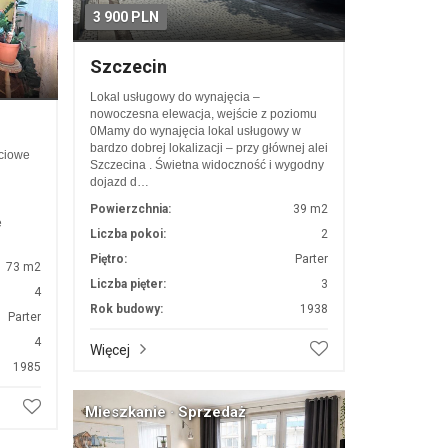
3 900 PLN
Szczecin
Lokal usługowy do wynajęcia –
nowoczesna elewacja, wejście z poziomu
0Mamy do wynajęcia lokal usługowy w
bardzo dobrej lokalizacji – przy głównej alei
ściowe
Szczecina . Świetna widoczność i wygodny
dojazd d…
Powierzchnia:
39 m2
e
Liczba pokoi:
2
Piętro:
Parter
73 m2
Liczba pięter:
3
4
Rok budowy:
1938
Parter
4
Więcej
1985
Mieszkanie · Sprzedaż