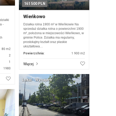
161 500 PLN
Wieńkowo
ziałki
a -
Działka rolna 1900 m² w Wieńkowie Na
sprzedaż działka rolna o powierzchni 1900
m², położona w miejscowości Wieńkowo, w
ch
gminie Police. Działka ma regularny,
prostokątny kształt oraz płaskie
ukształtowa…
80 m2
Powierzchnia:
1 900 m2
2
1
Więcej
1980
Lokal · Wynajem