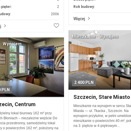
 pięter:
2
Rok budowy:
udowy:
2006
Więcej
j
Mieszkanie · Wynajem
 · Wynajem
2 400 PLN
0 PLN
Szczecin, Stare Miasto
zecin, Centrum
Mieszkanie na wynajem w sercu St
Miasta — ul. Tkacka , Szczecin. Na
ielny lokal biurowy 162 m² przy
wynajem przytulne, w pełni umeblo
h Błoniach – niezależne wejście Do
mieszkanie o powierzchni 40 m², po
cia przestronny, samodzielny lokal
na 3. piętrze w 4-piętrowym…
y o powierzchni 162 m², położony na