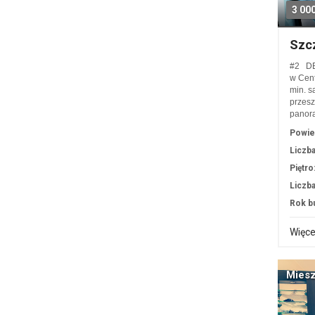
3 00
Szc
#2 DE
w Cent
min. s
przesz
panor
Powie
Liczba
Piętro
Liczba
Rok b
Więce
Miesz