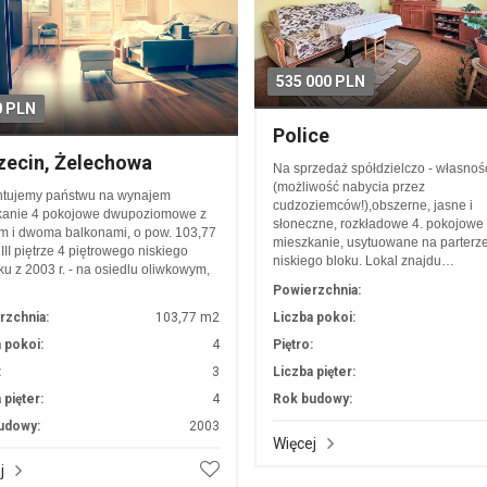
535 000 PLN
0 PLN
Police
zecin, Żelechowa
Na sprzedaż spółdzielczo - własno
(możliwość nabycia przez
ntujemy państwu na wynajem
cudzoziemców!),obszerne, jasne i
kanie 4 pokojowe dwupoziomowe z
słoneczne, rozkładowe 4. pokojowe
m i dwoma balkonami, o pow. 103,77
mieszkanie, usytuowane na parterz
III piętrze 4 piętrowego niskiego
niskiego bloku. Lokal znajdu…
u z 2003 r. - na osiedlu oliwkowym,
Powierzchnia:
rzchnia:
103,77 m2
Liczba pokoi:
 pokoi:
4
Piętro:
:
3
Liczba pięter:
 pięter:
4
Rok budowy:
udowy:
2003
Więcej
j