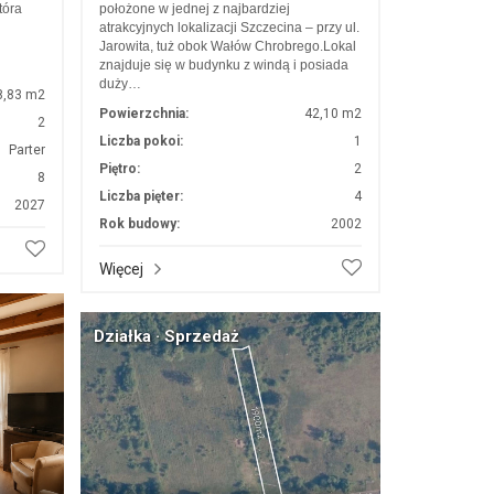
tóra
położone w jednej z najbardziej
atrakcyjnych lokalizacji Szczecina – przy ul.
Jarowita, tuż obok Wałów Chrobrego.Lokal
znajduje się w budynku z windą i posiada
duży…
8,83 m2
Powierzchnia:
42,10 m2
2
Liczba pokoi:
1
Parter
Piętro:
2
8
Liczba pięter:
4
2027
Rok budowy:
2002
Więcej
Działka · Sprzedaż