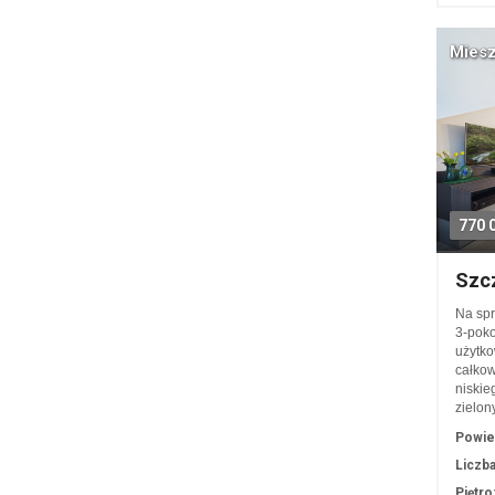
Miesz
770 
Szcz
Na spr
3-poko
użytko
całkow
niskie
zielo
Powie
Liczba
Piętro