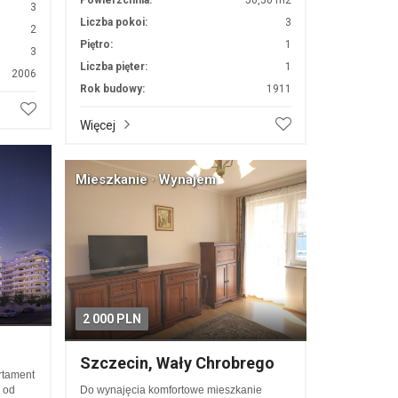
Powierzchnia:
50,50 m2
3
Liczba pokoi:
3
2
Piętro:
1
3
Liczba pięter:
1
2006
Rok budowy:
1911
Więcej
Mieszkanie · Wynajem
2 000 PLN
Szczecin, Wały Chrobrego
artament
 od
Do wynajęcia komfortowe mieszkanie