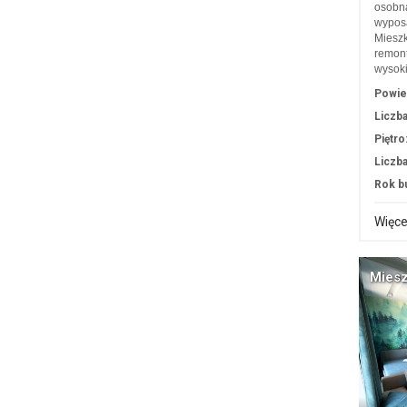
osobną
wyposa
Mieszk
remont
wysoki
Powie
Liczba
Piętro
Liczba
Rok b
Więce
Miesz