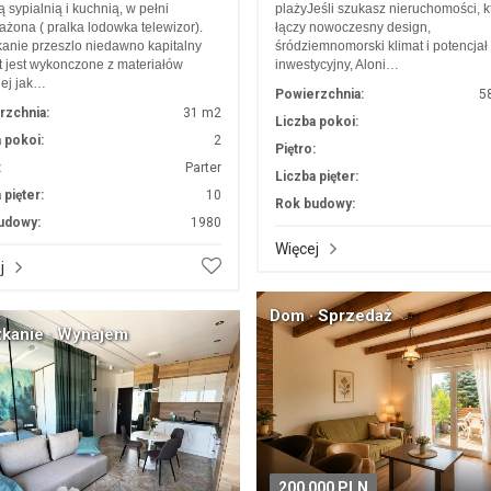
 sypialnią i kuchnią, w pełni
plażyJeśli szukasz nieruchomości, k
żona ( pralka lodowka telewizor).
łączy nowoczesny design,
anie przeszlo niedawno kapitalny
śródziemnomorski klimat i potencjał
 jest wykonczone z materiałów
inwestycyjny, Aloni…
ej jak…
Powierzchnia:
5
rzchnia:
31 m2
Liczba pokoi:
 pokoi:
2
Piętro:
:
Parter
Liczba pięter:
 pięter:
10
Rok budowy:
udowy:
1980
Więcej
j
Dom · Sprzedaż
kanie · Wynajem
200 000 PLN