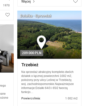
Więcej
1970
Działka · Sprzedaż
209 000 PLN
Trzebież
Na sprzedaż atrakcyjny kompleks dwóch
działek o łącznej powierzchni 1002 m2,
położony przy ulicy Leśnej w Trzebieży,
woj. zachodniopomorskie.Najważniejsze
arego
informacje:Działki 64/3 i 65/2 tworzą
funkcjo…
wane
łożone
Powierzchnia:
1 002 m2