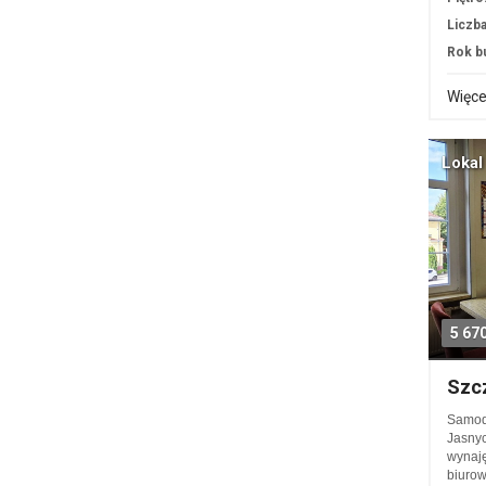
Liczba
Rok b
Więce
Lokal
5 67
Szc
Samodz
Jasnyc
wynaję
biurow