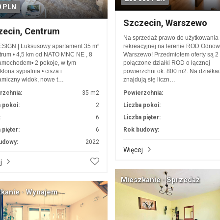
0 PLN
Szczecin, Warszewo
zecin, Centrum
Na sprzedaż prawo do użytkowania d
SIGN | Luksusowy apartament 35 m²
rekreacyjnej na terenie ROD Odnow
rum • 4,5 km od NATO MNC NE , 8
Warszewo! Przedmiotem oferty są 2
amochodem• 2 pokoje, w tym
połączone działki ROD o łącznej
klona sypialnia • cisza i
powierzchni ok. 800 m2. Na działka
amiczny widok, nowe t…
znajdują się liczn…
rzchnia:
35 m2
Powierzchnia:
 pokoi:
2
Liczba pokoi:
:
6
Liczba pięter:
 pięter:
6
Rok budowy:
udowy:
2022
Więcej
j
Mieszkanie · Sprzedaż
kanie · Wynajem