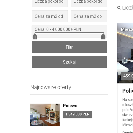
Liczb
Miesz
Cena:
0
-
4 000 000+ PLN
459 
Najnowsze oferty
Poli
Na spr
mieszk
Pniewo
położo
1 349 000 PLN
stworz
funkcj
Miesz