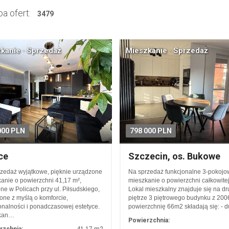
a ofert:
3479
kanie · Sprzedaż
Mieszkanie · Sprzedaż
000 PLN
798 000 PLN
ce
Szczecin, os. Bukowe
zedaż wyjątkowe, pięknie urządzone
Na sprzedaż funkcjonalne 3-pokojo
anie o powierzchni 41,17 m²,
mieszkanie o powierzchni całkowite
ne w Policach przy ul. Piłsudskiego,
Lokal mieszkalny znajduje się na d
one z myślą o komforcie,
piętrze 3 piętrowego budynku z 2006
onalności i ponadczasowej estetyce.
powierzchnię 66m2 składają się: - 
kan…
Powierzchnia: