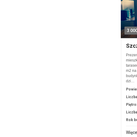
3 00
Szc
Preze
miesz
tarase
m2 na 
budynk
dzi…
Powie
Liczba
Piętro
Liczba
Rok b
Więce