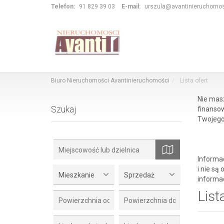
Telefon:
91 829 39 03
E-mail:
urszula@avantinieruchomos
Biuro Nieruchomości Avantinieruchomości
Lista ofert
Nie mas
Szukaj
finansow
Twojego
Informa
i nie są
mapa
Mieszkanie
Sprzedaż
informac
List