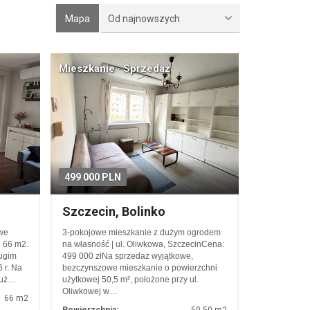
Mapa
Od najnowszych
Mieszkanie · Sprzedaż
499 000 PLN
Szczecin, Bolinko
we
3-pokojowe mieszkanie z dużym ogrodem
j 66 m2.
na własność | ul. Oliwkowa, SzczecinCena:
rugim
499 000 złNa sprzedaż wyjątkowe,
 r. Na
bezczynszowe mieszkanie o powierzchni
duż…
użytkowej 50,5 m², położone przy ul.
Oliwkowej w…
66 m2