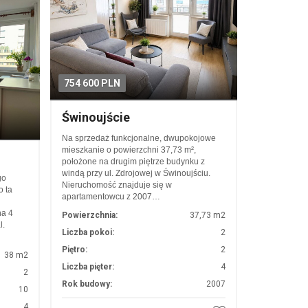
754 600 PLN
Świnoujście
Na sprzedaż funkcjonalne, dwupokojowe
mieszkanie o powierzchni 37,73 m²,
położone na drugim piętrze budynku z
windą przy ul. Zdrojowej w Świnoujściu.
go
Nieruchomość znajduje się w
o ta
apartamentowcu z 2007…
na 4
Powierzchnia:
37,73 m2
l.
Liczba pokoi:
2
Piętro:
2
38 m2
Liczba pięter:
4
2
Rok budowy:
2007
10
4