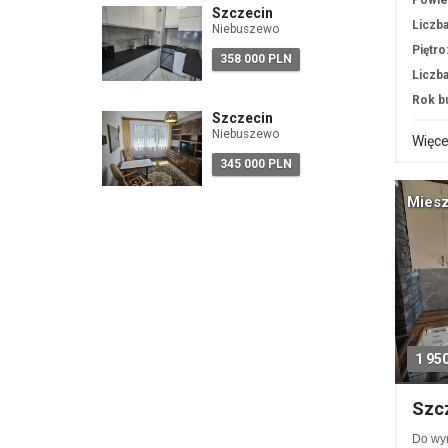
Powie
Szczecin
Liczba
Niebuszewo
Piętro
358 000 PLN
Liczba
Rok b
Szczecin
Niebuszewo
Więce
345 000 PLN
Miesz
1 95
Szcz
Do wyn