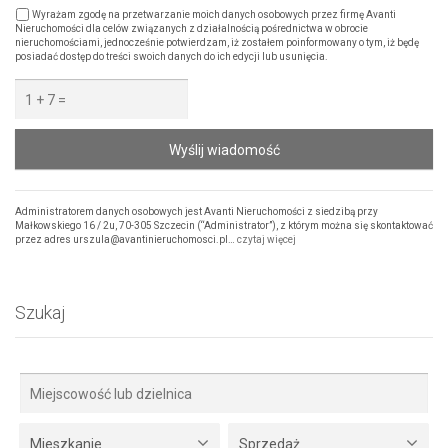
Wyrażam zgodę na przetwarzanie moich danych osobowych przez firmę Avanti
Nieruchomości dla celów związanych z działalnością pośrednictwa w obrocie
nieruchomościami, jednocześnie potwierdzam, iż zostałem poinformowany o tym, iż będę
posiadać dostęp do treści swoich danych do ich edycji lub usunięcia.
Wyślij wiadomość
Administratorem danych osobowych jest Avanti Nieruchomości z siedzibą przy
Małkowskiego 16 / 2u, 70-305 Szczecin (“Administrator”), z którym można się skontaktować
przez adres urszula@avantinieruchomosci.pl…
czytaj więcej
Szukaj
Mieszkanie
Sprzedaż