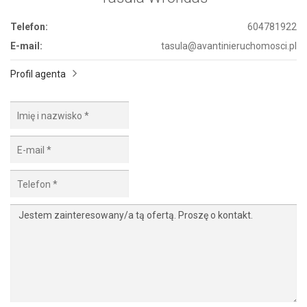
Telefon:
604781922
E-mail:
tasula@avantinieruchomosci.pl
Profil agenta