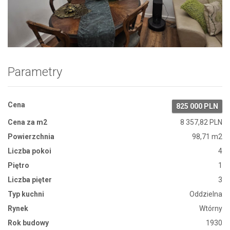
Zdjęcie 1
Parametry
Cena
825 000 PLN
Cena za m2
8 357,82 PLN
Powierzchnia
98,71 m2
Liczba pokoi
4
Piętro
1
Liczba pięter
3
Typ kuchni
Oddzielna
Rynek
Wtórny
Rok budowy
1930