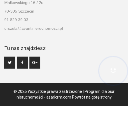
Małkowskiego 16 / 2u
70-305 Szczecin
91 829 39 03
urszula@avantinieruchomosci.pl
Tu nas znajdziesz
Hej! Chętnie Ci pomogę
© 2026 Wszystkie prawa zastrzeżone | Program dla biur
nieruchomości -
asaricrm.com
Powrót na górę strony
Ta strona używa plików cookies. Kontynuując przeglądanie naszej
strony, wyrażasz zgodę na wykorzystywanie przez nas plików
cookies zgodnie z aktualnymi ustawieniami przeglądarki i Polityką
Prywatności.
Dowiedz się więcej